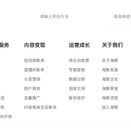
基础版
高级版
服务
内容变现
运营成长
关于我们
专业版
版
短视频售卖
成长训练营
关于海豚
版
直播间售卖
专属管家
海豚发展
版
分发营销
数据诊断
海豚文化
版
用户裂变
担保交易
海豚荣誉
星选
流量推广
版权保护
海豚资质
学苑
抖音电商全店服务
加入海豚
SDK开放