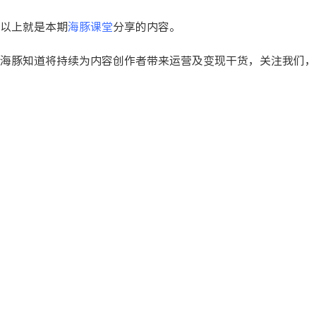
以上就是本期
海豚课堂
分享的内容。
海豚知道将持续为内容创作者带来运营及变现干货，关注我们，
填写入驻信息，领取专属
品牌小程序
申请即送价值1999抖音运营大礼包